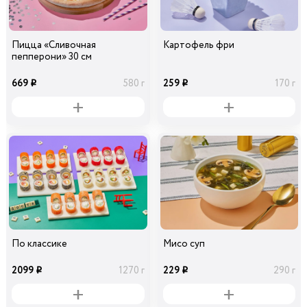
Пицца «Сливочная
Картофель фри
пепперони» 30 см
669
259
580 г
170 г
i
i
По классике
Мисо суп
2099
229
1270 г
290 г
i
i