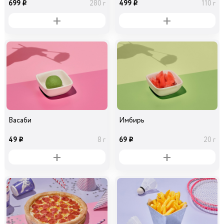
699
499
280 г
110 г
i
i
Васаби
Имбирь
49
69
8 г
20 г
i
i