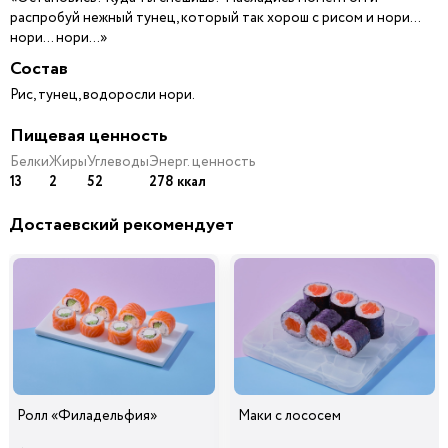
распробуй нежный тунец, который так хорош с рисом и нори…
нори… нори…»
Состав
Рис, тунец, водоросли нори.
Пищевая ценность
Белки
Жиры
Углеводы
Энерг. ценность
13
2
52
278 ккал
Достаевский рекомендует
Ролл «Филадельфия»
Маки с лососем