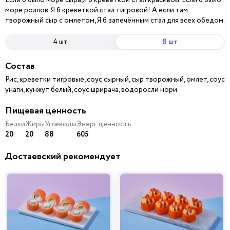
море роллов. Я б креветкой стал тигровой! А если там
творожный сыр с омлетом, Я б запечённым стал для всех обедом.
4 шт
8 шт
Состав
Рис, креветки тигровые, соус сырный, сыр творожный, омлет, соус
унаги, кунжут белый, соус шрирача, водоросли нори.
Пищевая ценность
Белки
Жиры
Углеводы
Энерг. ценность
20
20
88
605
Достаевский рекомендует