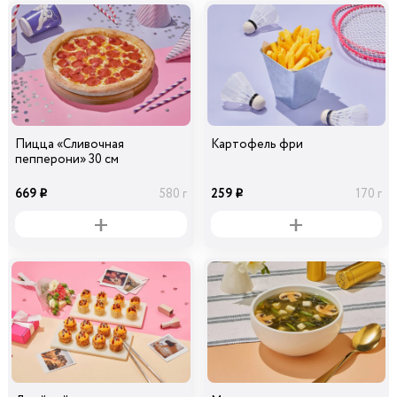
Пицца «Сливочная
Картофель фри
пепперони» 30 см
669
259
580 г
170 г
i
i