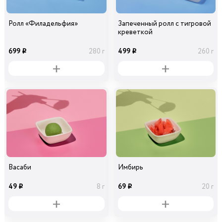
Ролл «Филадельфия»
Запеченный ролл с тигровой
креветкой
699
499
280 г
260 г
i
i
Васаби
Имбирь
49
69
8 г
20 г
i
i