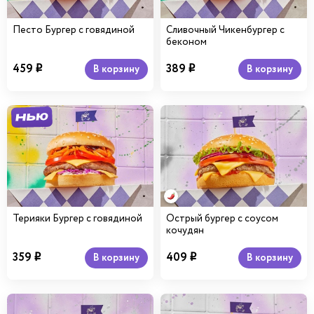
Песто Бургер с говядиной
Сливочный Чикенбургер с
беконом
459
389
В корзину
В корзину
i
i
Терияки Бургер с говядиной
Острый бургер с соусом
кочудян
359
409
В корзину
В корзину
i
i