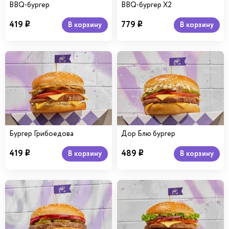
BBQ-бургер
BBQ-бургер Х2
419
779
В корзину
В корзину
i
i
Бургер Грибоедова
Дор Блю бургер
419
489
В корзину
В корзину
i
i