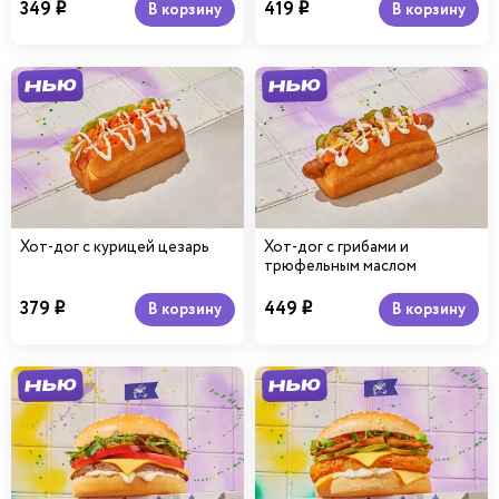
349
419
В корзину
В корзину
i
i
Хот-дог с курицей цезарь
Хот-дог с грибами и
трюфельным маслом
379
449
В корзину
В корзину
i
i