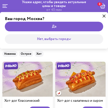
Укажи адрес, чтобы увидеть
актуальные
0
цены и товары
от 45 мин
Ваш город Москва?
Комбо и
Салаты и
Роллы
сеты
Wok
Пицца
Супы
Закуски
Боулы
Горяч
Да
Главная
Нет, выбрать город
Бургеры
Новинка
Острое
Хит
Хот-дог Классический
Хот-дог с халапеньо и сыром