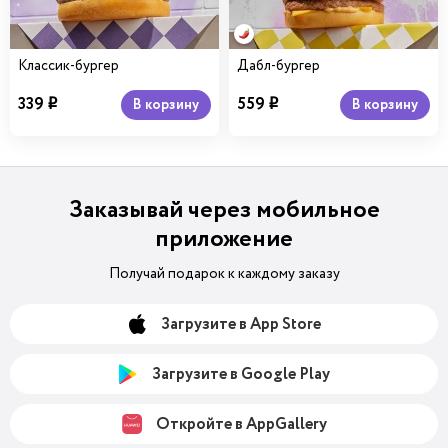
Классик-бургер
Дабл-бургер
339
559
В корзину
В корзину
i
i
Заказывай через мобильное
приложение
Получай подарок к каждому заказу
Загрузите в App Store
Загрузите в Google Play
Откройте в AppGallery