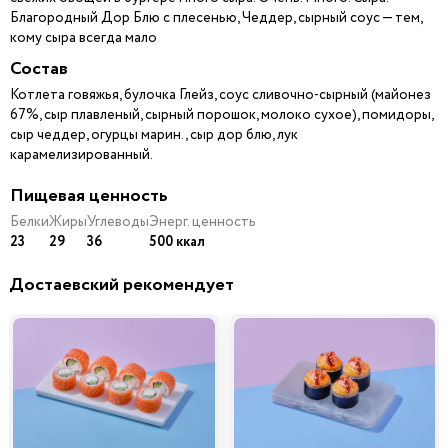
Благородный Дор Блю с плесенью, Чеддер, сырный соус — тем,
кому сыра всегда мало
Состав
Котлета говяжья, булочка Глейз, соус сливочно-сырный (майонез
67%, сыр плавленый, сырный порошок, молоко сухое), помидоры,
сыр чеддер, огурцы марин., сыр дор блю, лук
карамелизированный.
Пищевая ценность
Белки
Жиры
Углеводы
Энерг. ценность
23
29
36
500 ккал
Достаевский рекомендует