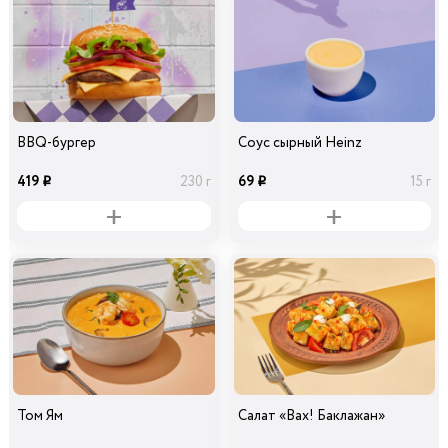
BBQ-бургер
Соус сырный Heinz
419
69
230 г
15 г
i
i
Том Ям
Салат «Вах! Баклажан»