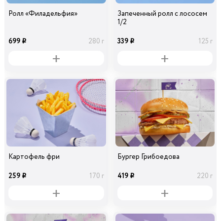
Ролл «Филадельфия»
Запеченный ролл с лососем
1/2
699
339
280 г
125 г
i
i
Картофель фри
Бургер Грибоедова
259
419
170 г
220 г
i
i