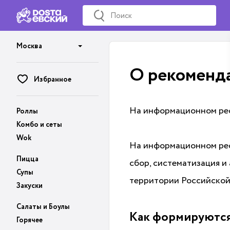
Москва
О рекоменда
Избранное
На информационном рес
Роллы
Комбо и сеты
Wok
На информационном рес
Пицца
сбор, систематизация и
Супы
территории Российско
Закуски
Салаты и Боулы
Как формируютс
Горячее