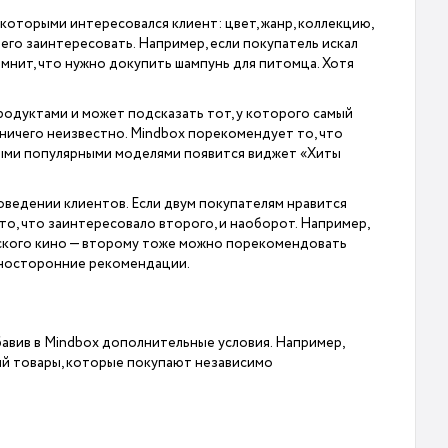
оторыми интересовался клиент: цвет, жанр, коллекцию,
его заинтересовать. Например, если покупатель искал
омнит, что нужно докупить шампунь для питомца. Хотя
одуктами и может подсказать тот, у которого самый
 ничего неизвестно. Mindbox порекомендует то, что
амыми популярными моделями появится виджет «Хиты
оведении клиентов. Если двум покупателям нравится
то, что заинтересовало второго, и наоборот. Например,
рского кино — второму тоже можно порекомендовать
зносторонние рекомендации.
бавив в Mindbox дополнительные условия. Например,
ий товары, которые покупают независимо