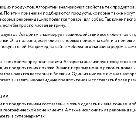
щих продуктов. Алгоритмы анализируют свойства тех продуктов, к
. По этим признакам подбираются продукты, которые также могут 
 корм, в рекомендациях появятся товары для собак. Так клиент всп
о, если бы просто листал витрину.
дуктов. Алгоритм анализирует взаимодействие всех клиентов с пр
нки. Это полезно, если клиент впервые пришел на сайт и о нем еще
 покупателей. Например, на сайте мебельного магазина рядом с с
а с похожими предпочтениями. Алгоритм анализирует сходства в п
ов, их предпочтения похожи. Значит, первому можно рекомендовать 
атра нравятся вестерны и боевики. Один из них еще и фанат авто
могает выявлять неочевидные предпочтения и составлять более ра
ции
и по предпочтениям составлены, можно сделать их еще точнее, до
в географической зоне клиента. А также исключить из рекомендац
акеты в супермаркетах.