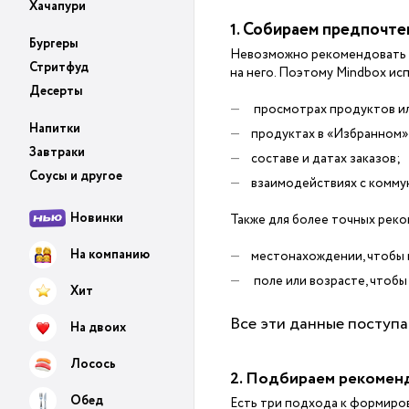
Хачапури
Собираем предпочте
1.
Бургеры
Невозможно рекомендовать че
Стритфуд
на него. Поэтому Mindbox ис
Десерты
просмотрах продуктов ил
Напитки
продуктах в «Избранном»,
Завтраки
составе и датах заказов;
Соусы и другое
взаимодействиях с коммун
Новинки
Также для более точных реко
На компанию
местонахождении, чтобы п
поле или возрасте, чтобы
Хит
Все эти данные поступа
На двоих
Лосось
2. Подбираем рекомен
Обед
Есть три подхода к формиро