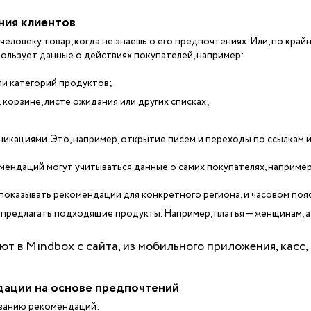
ния клиентов
ловеку товар, когда не знаешь о его предпочтениях. Или, по край
пользует данные о действиях покупателей, например:
и категорий продуктов;
 корзине, листе ожидания или других списках;
икациями. Это, например, открытие писем и переходы по ссылкам и
мендаций могут учитываться данные о самих покупателях, например
оказывать рекомендации для конкретного региона, и часовом пояс
 предлагать подходящие продукты. Например, платья — женщинам, а
ют в Mindbox с сайта, из мобильного приложения, касс,
дации на основе предпочтений
ванию рекомендаций: