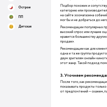
Подбор похожих и сопутствую
Острое
категорию или производителя
на сайте зоомагазина собачий
ПП
мог бы и не добраться до нег
Детская
Рекомендации популярных про
высокий спрос или лучшие оце
нравится большинству других
продаж».
Рекомендации как для клиент
одна и та же группа продукт
двум зрителям онлайн-киноте
этот жанр. Такой подход по
3. Уточняем рекоменда
После того, как рекомендаци
показывать продукты только 
от предпочтений — скажем, п