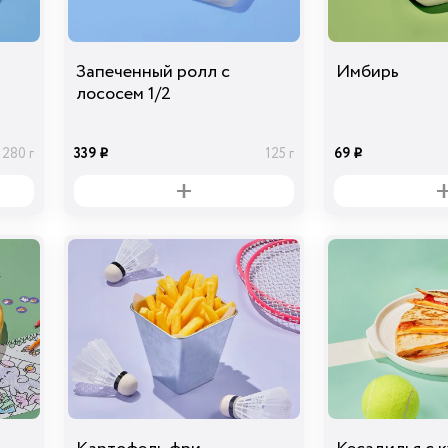
Запеченный ролл с
Имбирь
лососем 1/2
339
69
280 г
125 г
i
i