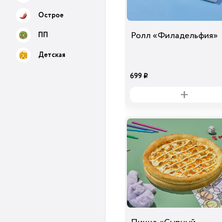
Острое
Ролл «Филадельфия»
ПП
Детская
699
i