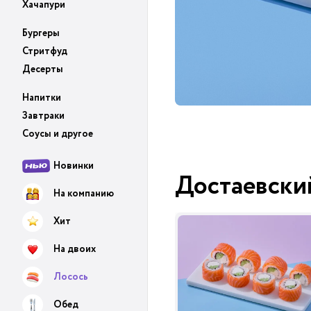
Хачапури
Бургеры
Стритфуд
Десерты
Напитки
Завтраки
Соусы и другое
Новинки
Достаевски
На компанию
Хит
На двоих
Лосось
Обед