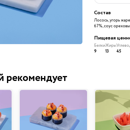
Состав
Лосось, угорь жаре
67%, соус ореховый
Пищевая ценн
Белки
Жиры
Углево
9
13
45
й рекомендует