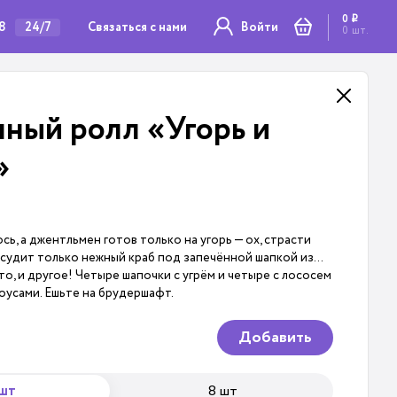
0
i
78
Связаться с нами
24/7
Войти
0
шт.
нный ролл «Угорь и
»
ь, а джентльмен готов только на угорь — ох, страсти
ссудит только нежный краб под запечённой шапкой из…
то, и другое! Четыре шапочки с угрём и четыре с лососем
усами. Ешьте на брудершафт.
Добавить
 шт
8 шт