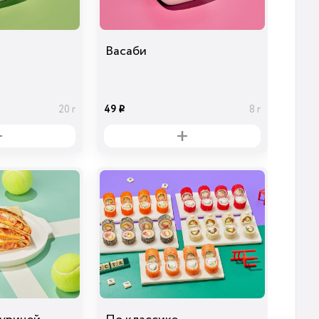
Васаби
49
20 г
8 г
i