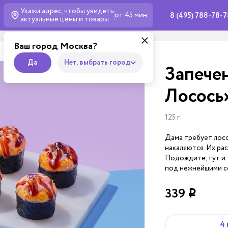
Укажи адрес, чтобы увидеть
от 45 мин
8 (495) 788-78-
актуальные
цены и товары
Ваш город Москва?
Да
Нет, выбрать город
Запече
Лосось
125 г
Дама требует лосос
накаляются. Их ра
Подождите, тут и 
под нежнейшими со
339
i
4