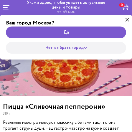
Укажи адрес, чтобы увидеть
актуальные
0
цены и товары
от 45 мин
Ваш город Москва?
Комбо и
Салаты и
Роллы
сеты
Wok
Супы
Закуски
Боулы
Горяч
Пицца
Да
Нет, выбрать город
Пицца «Сливочная пепперони»
310 г
Реальные маэстро миксуют классику с битами так, что она
трогает струны души. Наш гастро-маэстро на кухне создаёт