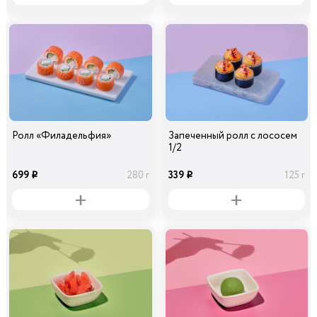
Ролл «Филадельфия»
Запеченный ролл с лососем
1/2
699
339
280 г
125 г
i
i