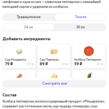
симфонии и одна из них — сливочная пепперони с нежнейшей
мелодией сыров и ударными из колбасок.
Традиционное
Тонкое
24 см
30 см
Добавить ингредиенты
Сыр Моцарелла
Сыр Пармезан
Колбаса Пепперони
79
89
59
50 гр
30 гр
28 гр
i
i
i
Смотреть все
Бекон
Сыр Чеддер
Перец халапеньо
69
79
39
40 гр
30 гр
10 гр
i
i
i
Состав
Колбаса пепперони, молокосодержащий продукт «Моцарелла»,
содержит растительные масла, сыр чеддер, помидоры, соус