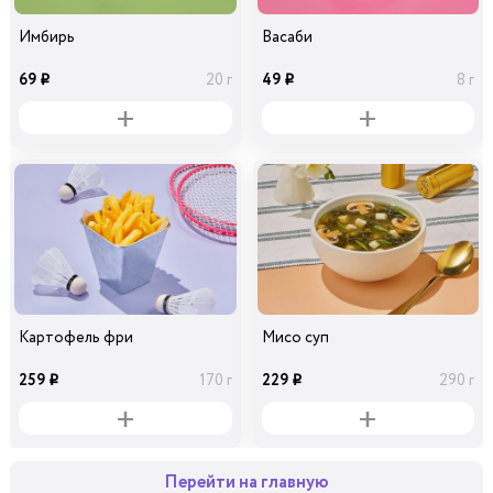
Имбирь
Васаби
69
49
20 г
8 г
i
i
Картофель фри
Мисо суп
259
229
170 г
290 г
i
i
Перейти на главную