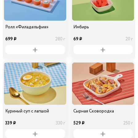
Ролл «Филадельфия»
Имбирь
699
69
280 г
20 г
i
i
Куриный суп с лапшой
Сырная Сковородка
339
529
330 г
250 г
i
i