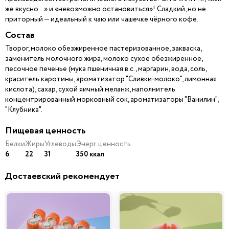
же вкусно…» и «невозможно остановиться»! Сладкий, но не
приторный — идеальный к чаю или чашечке чёрного кофе.
Состав
Творог, молоко обезжиренное пастеризованное, закваска,
заменитель молочного жира, молоко сухое обезжиренное,
песочное печенье (мука пшеничная в.с., маргарин, вода, соль,
краситель каротины, ароматизатор "Сливки-молоко", лимонная
кислота), сахар, сухой яичный меланж, наполнитель
концентрированный морковный сок, ароматизаторы "Ванилин",
"Клубника".
Пищевая ценность
Белки
Жиры
Углеводы
Энерг. ценность
6
22
31
350 ккал
Достаевский рекомендует