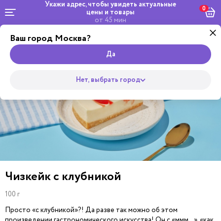
Укажи адрес, чтобы увидеть
актуальные
0
цены и товары
от 45 мин
Ваш город Москва?
Комбо и
Салаты и
Роллы
сеты
Wok
Пицца
Супы
Закуски
Боулы
Горяч
Да
Нет, выбрать город
Чизкейк с клубникой
100 г
Просто «с клубникой»?! Да разве так можно об этом
произведении гастрономического искусства! Он с «ммм…», «как