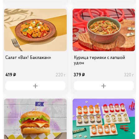
Салат «Вах! Баклажан»
Курица терияки с лапшой
удон
419
379
220 г
320 г
i
i